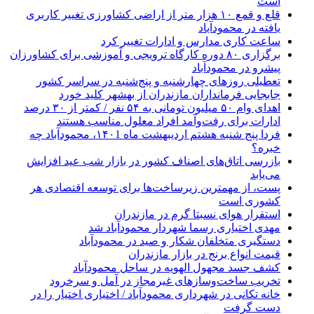
است
قلع و قمع ۱۰ هزار متر از اراضی کشاورزی تغییر کاربری
یافته در محمودآباد
ساعت کاری مدارس و ادارات تغییر کرد
برگزاری ۸۰ دوره کارگاه ترویجی و آموزشی برای کشاورزان
پیشرو در محمودآباد
تعطیلی روز‌های چهارشنبه و پنج‌شنبه در سراسر کشور
جابجایی فرمانداران مازندران از بهشهر کلید خورد
اهدای وام ۵۰ میلیون تومانی به ۵۴ نفر / کمتر از ۳۰ درصد
ادارات برای رفت‌و‌آمد افراد معلول مناسب هستند
فردا پنج شنبه هشتم اردیبهشت ماه ۱۴۰1، محمودآباد چه
خبره؟
بازرسی اتاق‌های اصناف کشور در بازار شب عید افزایش
می‌یابد
پست، از مهمترین زیرساخت‌ها برای توسعه اقتصادی هر
کشوری است
استقرار هوای نسبتا گرم در مازندران
مهدی اختیاری رسما شهردار محمودآباد شد
دستگیری متخلفان شکار و صید در محمودآباد
قیمت انواع برنج در بازار مازندران
کشف جسد مجهول الهویه در ساحل محمودآباد
تخریب ساخت‌وسازهای غیرمجاز در آمل و سرخرود
خانه تکانی در شهرداری محمودآباد / اختیاری اختیار را در
دست گرفت