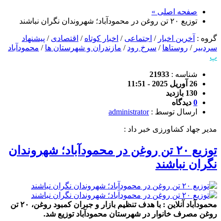
صفحه اصلی »
توزیع ۲۰ تن روغن در محمودآباد؛ شهروندان نگران نباشند
گروه :
آخرین اخبار
/
اجتماعی
/
اخبار کوتاه
/
اقتصادی
/
پیشنهاد
سردبیر
/
روستاها
/
سرخ رود
/
مازندران و شهرستان ها
/
محمودآباد
پ
شناسه :
21933
26 آوریل 2025 - 11:51
130 بازدید
0
دیدگاه
ارسال توسط :
administrator
مدیر جهاد کشاورزی خبر داد :
توزیع ۲۰ تن روغن در محمودآباد؛ شهروندان
نگران نباشند
محمودآباد آنلاین : با هدف تنظیم بازار و جبران کمبود روغن، ۲۰ تن
روغن مصرف خانوار در شهرستان محمودآباد توزیع شد.