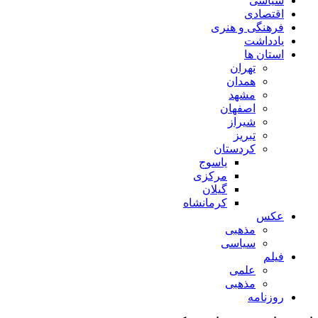
سیاسی
اقتصادی
فرهنگی و هنری
یادداشت
استان ها
تهران
همدان
مشهد
اصفهان
شیراز
تبریز
کردستان
یاسوج
مرکزی
گیلان
کرمانشاه
عکس
مذهبی
سیاسی
فیلم
علمی
مذهبی
روزنامه