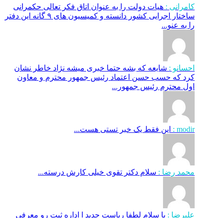
کامرانی :
هیات دولت را به عنوان اتاق فکر تعالی حکمرانی
ساختار اجرایی کشور دانسته و کمیسیون های ۹ گانه این دفتر
را به عنو...
احسانو :
شایعه که بشه حتما خبری میشه نژاد خاطر نشان
کرد که حسب حسن اعتماد رئیس جمهور محترم و معاون
اول محترم رئیس جمهور...
modir :
این فقط یک خبر تستی هست...
محمد رضا :
سلام دکتر تقوی خیلی کارش درسته...
علیرضا :
با سلام لطفا ریاست جدید ا اداره ثبت‌ رو معرفی