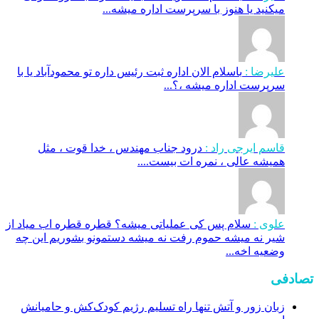
میکنید یا هنوز با سرپرست اداره‌ میشه...
علیرضا :
باسلام الان اداره ثبت رئیس داره تو محمودآباد یا با
سرپرست اداره میشه ،؟...
قاسم ایرجی راد :
درود جناب مهندس ، خدا قوت ، مثل
همیشه عالی ، نمره ات بیست....
علوی :
سلام پس کی عملیاتی میشه؟ قطره قطره اب میاد از
شیر نه میشه حموم رفت نه میشه دستمونو بشوریم این چه
وضعیه اخه...
تصادفی
زبان زور و آتش تنها راه تسلیم رژیم کودک‌کش و حامیانش